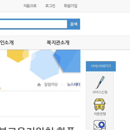
처음으로
로그인
회원가입
인소개
복지관소개
인소개
인사말
미션,비전
서비스 바로가기
연혁
조직도
알림마당 ㆍ
뉴스레터
시설안내
서비스신청
찾아오는길
차량운행