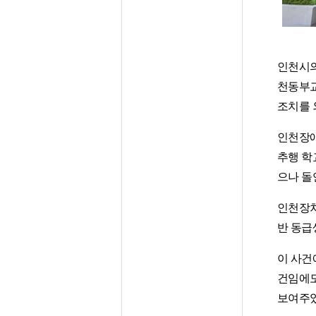
인천시의
천동부교
조치를 
인천장애
추행 학
으나 돌
인천장차
반 동급
이 사건
건임에도
보여주었