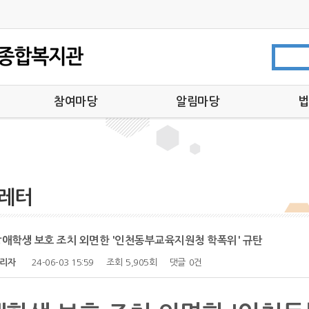
참여마당
알림마당
법
참사랑부모회
공지사항
법
자원봉사안내 및 신청
채용공고
후원안내 및 신청
복지관소식
기부금영수증발급
아름다운이웃
레터
온라인 상담
뉴스레터
자유게시판
언론 속 복지관
 장애학생 보호 조치 외면한 '인천동부교육지원청 학폭위' 규탄
리자
24-06-03 15:59
조회
5,905회
댓글
0건