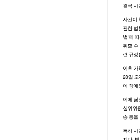
결국 사
사건이 
관한 법
법‘에 
취할 수
련 규정
이후 가
28일 
이 장애
이에 담
심위위원
송 등을
특히 사
지만, 