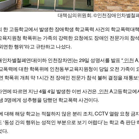
대책심의위원회. ©인천장애인차별철
 한 고등학교에서 발생한 장애학생 학교폭력 사건의 학교폭력대책
육지원청 학폭위는 가족의 강력한 요청에도 장애인 전문가의 참석을
외면한 행위”라고 규탄하고 나섰다.
인차별철폐연대(이하 인천장차연)는 29일 성명서를 발표 "
인천
A
교폭력에 대한 학폭위에 인천동부교육지원청이 당일 오전 가족이 
연 학폭위 개최 약 1시간 전 장애인 전문가 참석 불허 결정을 재통보
연에 따르면 지난 4월 4일 발생한 이번 사건은
인천
A고등학교에서
생 3명에게 성추행을 당했던 학교폭력 사건이다.
에 대해 해당 학교는 적절하지 않은 분리 조치, CCTV 열람 요청 금
 ‘동성 간의 행위는 성적인 부분으로 보기 어렵다’는 학교 측 판단 
다.