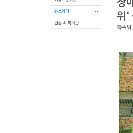
장애
뉴스레터
위'
언론 속 복지관
학폭위 