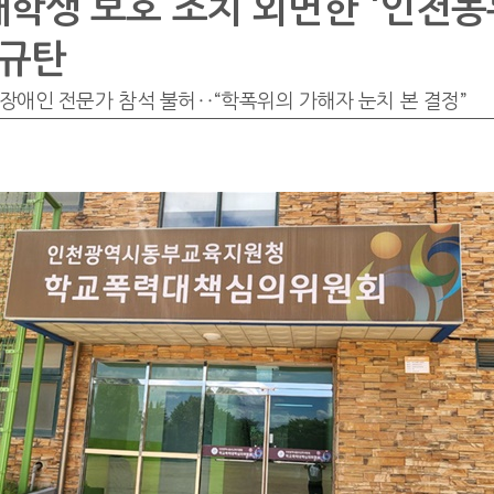
학생 보호 조치 외면한 '인천
 규탄
장애인 전문가 참석 불허‥“학폭위의 가해자 눈치 본 결정”