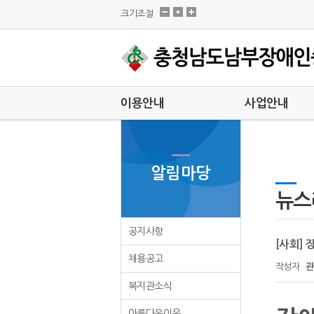
크기조절
이용안내
사업안내
이용안내
팀별안내
대기자현황
외부지원사업
알림마당
이달의 일정
특화사업
차량운행
뉴스
견학안내
공지사항
실습안내
[사회]
채용공고
작성자
관
복지관소식
아름다운이웃