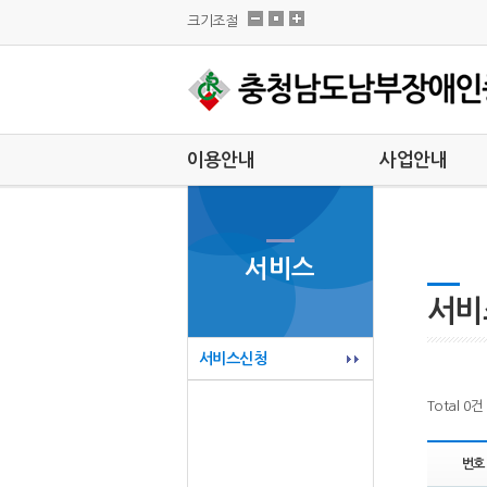
크기조절
이용안내
사업안내
이용안내
팀별안내
대기자현황
외부지원사업
서비스
이달의 일정
특화사업
차량운행
서비
견학안내
서비스신청
실습안내
Total 0건
번호