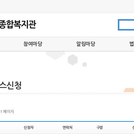
참여마당
알림마당
법
참사랑부모회
공지사항
법
자원봉사안내 및 신청
채용공고
후원안내 및 신청
복지관소식
기부금영수증발급
아름다운이웃
스신청
온라인 상담
뉴스레터
자유게시판
언론 속 복지관
1 페이지
신청자
연락처
구분