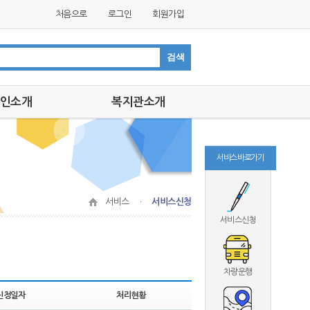
처음으로
로그인
회원가입
인소개
복지관소개
인소개
인사말
미션,비전
서비스 바로가기
연혁
조직도
서비스 ㆍ
서비스신청
시설안내
서비스신청
찾아오는길
차량운행
신청일자
처리현황