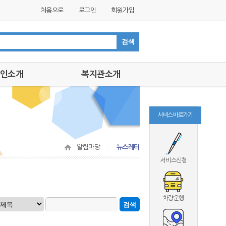
처음으로
로그인
회원가입
인소개
복지관소개
인소개
인사말
미션,비전
서비스 바로가기
연혁
조직도
알림마당 ㆍ
뉴스레터
시설안내
서비스신청
찾아오는길
차량운행