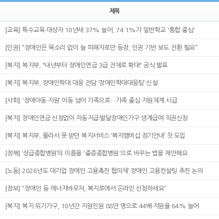
제목
[교육] 특수교육 대상자 10년새 37% 늘어, 74.1%가 일반학교 '통합 중심'
[인권] “장애인은 목소리 없이 늘 피해자로만 등장, 인권 기반 보도 전환 필요”
[복지] 복지부, "내년부터 장애인연금 3급 전체로 확대" 공식 발표
[복지] 복지부, 장애인학대 대응 전담 ‘장애인학대대응팀’ 신설
[사회] '장애아동 지원’ 아동 넘어 가족으로‥가족 중심 지원체계 시급
[복지] 장애인연금 신청없이 자동지급·발달장애인가구 생계급여 직권신청
[복지] 복지부, 몰라서 못 받던 복지서비스 ‘복지멤버십 정기안내’ 첫 도입
[정책] ‘상급종합병원’의 이름을 '중증종합병원'으로 바꾸는 법을 제안해요
[노동] 2026년도 대기업 장애인 고용촉진 협의체’ 장애인 고용컨설팅 추진 논의
[정보] “장애인 등 에너지바우처, 복지로에서 온라인 신청하세요”
[복지] 복지 위기가구, 10년간 지원인원 88만 명으로 44배·지원율 64% 늘어