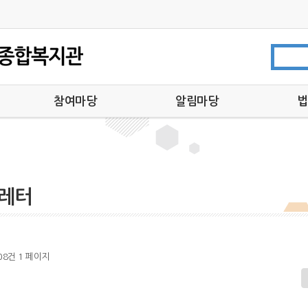
참여마당
알림마당
법
참사랑부모회
공지사항
법
자원봉사안내 및 신청
채용공고
후원안내 및 신청
복지관소식
기부금영수증발급
아름다운이웃
레터
온라인 상담
뉴스레터
자유게시판
언론 속 복지관
708건
1 페이지