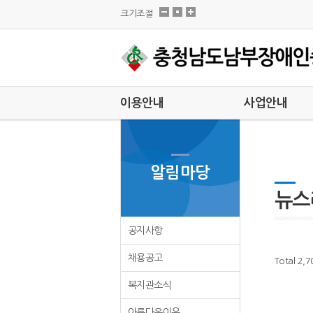
크기조절
이용안내
사업안내
이용안내
팀별안내
대기자현황
외부지원사업
알림마당
이달의 일정
특화사업
차량운행
뉴스
견학안내
공지사항
실습안내
채용공고
Total 2,
복지관소식
아름다운이웃